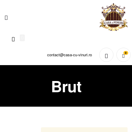
0
contact@casa-cu-vinuri.ro
Brut