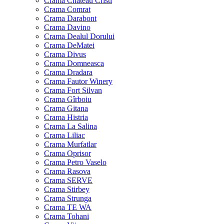
Crama Chateau Cristi
Crama Comrat
Crama Darabont
Crama Davino
Crama Dealul Dorului
Crama DeMatei
Crama Divus
Crama Domneasca
Crama Dradara
Crama Fautor Winery
Crama Fort Silvan
Crama Gîrboiu
Crama Gitana
Crama Histria
Crama La Salina
Crama Liliac
Crama Murfatlar
Crama Oprisor
Crama Petro Vaselo
Crama Rasova
Crama SERVE
Crama Stirbey
Crama Strunga
Crama TE WA
Crama Tohani