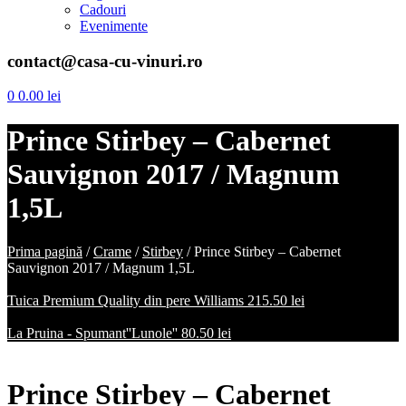
Cadouri
Evenimente
contact@casa-cu-vinuri.ro
0
0.00
lei
Prince Stirbey – Cabernet
Sauvignon 2017 / Magnum
1,5L
Prima pagină
/
Crame
/
Stirbey
/
Prince Stirbey – Cabernet
Sauvignon 2017 / Magnum 1,5L
Tuica Premium Quality din pere Williams
215.50
lei
La Pruina - Spumant''Lunole''
80.50
lei
Prince Stirbey – Cabernet