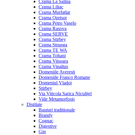
Crama La Salina
Crama Liliac
Crama Murfatlar
Crama Oprisor
Crama Petro Vaselo
Crama Rasova
Crama SERVE
Crama Stirbey
Crama Strunga
Crama TE WA
Crama Tohani
Crama Viisoara
Crama Vinaltus
Domeniile Averesti
Domeniile Franco Romane
Domeniul Vladoi
Stirbey
Via Viticola Sarica Niculițel
Viile Metamorfosis
Distilate
Bauturi traditionale
Brandy
Cognac
Digestive
Gin