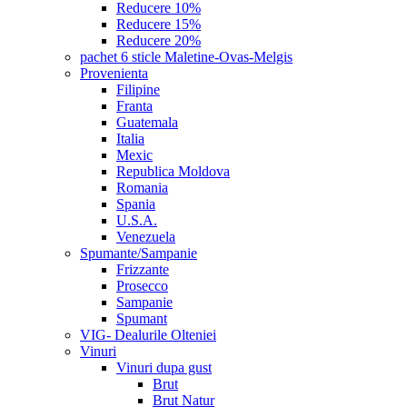
Reducere 10%
Reducere 15%
Reducere 20%
pachet 6 sticle Maletine-Ovas-Melgis
Provenienta
Filipine
Franta
Guatemala
Italia
Mexic
Republica Moldova
Romania
Spania
U.S.A.
Venezuela
Spumante/Sampanie
Frizzante
Prosecco
Sampanie
Spumant
VIG- Dealurile Olteniei
Vinuri
Vinuri dupa gust
Brut
Brut Natur