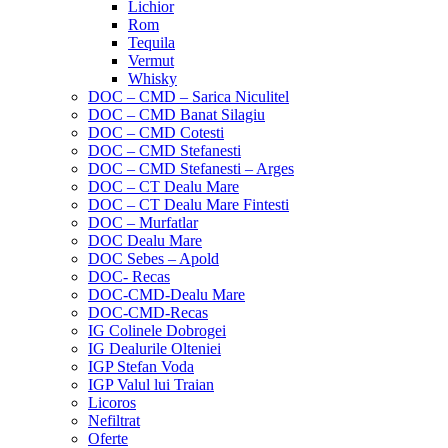
Lichior
Rom
Tequila
Vermut
Whisky
DOC – CMD – Sarica Niculitel
DOC – CMD Banat Silagiu
DOC – CMD Cotesti
DOC – CMD Stefanesti
DOC – CMD Stefanesti – Arges
DOC – CT Dealu Mare
DOC – CT Dealu Mare Fintesti
DOC – Murfatlar
DOC Dealu Mare
DOC Sebes – Apold
DOC- Recas
DOC-CMD-Dealu Mare
DOC-CMD-Recas
IG Colinele Dobrogei
IG Dealurile Olteniei
IGP Stefan Voda
IGP Valul lui Traian
Licoros
Nefiltrat
Oferte