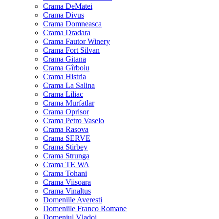
Crama DeMatei
Crama Divus
Crama Domneasca
Crama Dradara
Crama Fautor Winery
Crama Fort Silvan
Crama Gitana
Crama Gîrboiu
Crama Histria
Crama La Salina
Crama Liliac
Crama Murfatlar
Crama Oprisor
Crama Petro Vaselo
Crama Rasova
Crama SERVE
Crama Stirbey
Crama Strunga
Crama TE WA
Crama Tohani
Crama Viisoara
Crama Vinaltus
Domeniile Averesti
Domeniile Franco Romane
Domeniul Vladoi