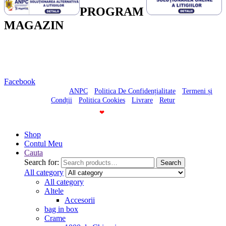
PROGRAM
MAGAZIN
Luni-Vineri – 10:30-20:00
Sambata – 10:30-18:00
Duminica – Inchis
Facebook
© Casa cu Vinuri -
ANPC
-
Politica De Confidențialitate
-
Termeni și
Condții
-
Politica Cookies
-
Livrare
-
Retur
Made With
❤
By
Shop
Contul Meu
Cauta
Search for:
Search
All category
All category
Altele
Accesorii
bag in box
Crame