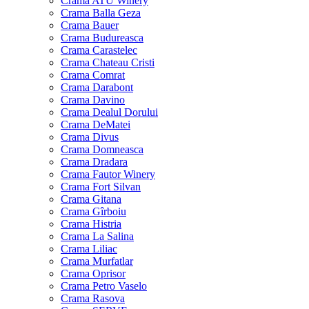
Crama ATU Winery
Crama Balla Geza
Crama Bauer
Crama Budureasca
Crama Carastelec
Crama Chateau Cristi
Crama Comrat
Crama Darabont
Crama Davino
Crama Dealul Dorului
Crama DeMatei
Crama Divus
Crama Domneasca
Crama Dradara
Crama Fautor Winery
Crama Fort Silvan
Crama Gitana
Crama Gîrboiu
Crama Histria
Crama La Salina
Crama Liliac
Crama Murfatlar
Crama Oprisor
Crama Petro Vaselo
Crama Rasova