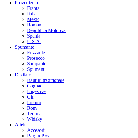
Provenienta
Franta
Italia
Mexic
Romania
Republica Moldova
Spania
U.S.A.
Spumante
Frizzante
Prosecco
Sampanie
Spumant
Distilate
Bauturi traditionale
Cognac
Digestive
Gin
Lichior
Rom
Tequila
Whisky
Altele
Accesorii
Bag in Box