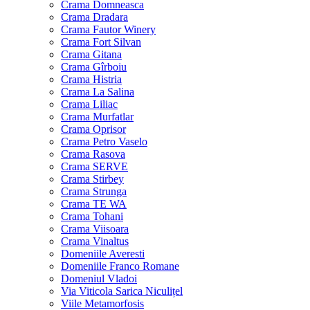
Crama Domneasca
Crama Dradara
Crama Fautor Winery
Crama Fort Silvan
Crama Gitana
Crama Gîrboiu
Crama Histria
Crama La Salina
Crama Liliac
Crama Murfatlar
Crama Oprisor
Crama Petro Vaselo
Crama Rasova
Crama SERVE
Crama Stirbey
Crama Strunga
Crama TE WA
Crama Tohani
Crama Viisoara
Crama Vinaltus
Domeniile Averesti
Domeniile Franco Romane
Domeniul Vladoi
Via Viticola Sarica Niculițel
Viile Metamorfosis