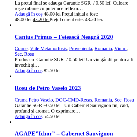
La pretul final se adauga Garantie SGR / 0.50 lei! Culoare
roșie rubinie cu puternice reflexii…
Adaugă în coș
48.00
lei
Prețul inițial a fost:
48.00 lei.
43.20
lei
Prețul curent este: 43.20 lei.
Cantus Primus – Fetească Neagră 2020
Crame
,
Viile Metamorfosis
,
Provenienta
,
Romania
,
Vinuri
,
Sec
,
Rosu
Produs cu Garantie SGR / 0.50 lei! Un vin gândit pentru a fi
învechit și…
Adaugă în coș
85.50
lei
Rosu de Petro Vaselo 2023
Crama Petro Vaselo
,
DOC-CMD-Recas
,
Romania
,
Sec
,
Rosu
Garantie SGR +0.50 lei Un Cabernet Sauvignon fin, cald,
profund si aromat. O exprimare…
Adaugă în coș
54.50
lei
AGAPE”Ichor” – Cabernet Sauvignon