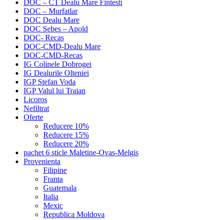
DOC – CT Dealu Mare Fintesti
DOC – Murfatlar
DOC Dealu Mare
DOC Sebes – Apold
DOC- Recas
DOC-CMD-Dealu Mare
DOC-CMD-Recas
IG Colinele Dobrogei
IG Dealurile Olteniei
IGP Stefan Voda
IGP Valul lui Traian
Licoros
Nefiltrat
Oferte
Reducere 10%
Reducere 15%
Reducere 20%
pachet 6 sticle Maletine-Ovas-Melgis
Provenienta
Filipine
Franta
Guatemala
Italia
Mexic
Republica Moldova