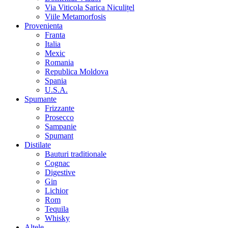
Via Viticola Sarica Niculițel
Viile Metamorfosis
Provenienta
Franta
Italia
Mexic
Romania
Republica Moldova
Spania
U.S.A.
Spumante
Frizzante
Prosecco
Sampanie
Spumant
Distilate
Bauturi traditionale
Cognac
Digestive
Gin
Lichior
Rom
Tequila
Whisky
Altele