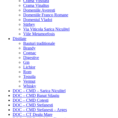
Crama Viisoara
Crama Vinaltus
Domeniile Averesti
Domeniile Franco Romane
Domeniul Vladoi
Stirbey
Via Viticola Sarica Niculițel
Viile Metamorfosis
Distilate
Bauturi traditionale
Brandy
Cognac
Digestive
Gin
Lichior
Rom
Tequila
Vermut
Whisky
DOC – CMD – Sarica Niculitel
DOC – CMD Banat Silagiu
DOC – CMD Cotesti
DOC – CMD Stefanesti
DOC – CMD Stefanesti – Arges
DOC – CT Dealu Mare