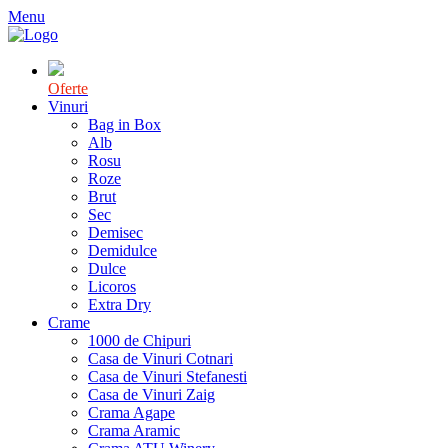
Menu
Oferte
Vinuri
Bag in Box
Alb
Rosu
Roze
Brut
Sec
Demisec
Demidulce
Dulce
Licoros
Extra Dry
Crame
1000 de Chipuri
Casa de Vinuri Cotnari
Casa de Vinuri Stefanesti
Casa de Vinuri Zaig
Crama Agape
Crama Aramic