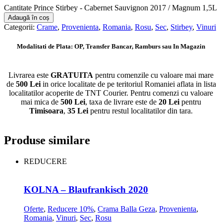
Cantitate Prince Stirbey - Cabernet Sauvignon 2017 / Magnum 1,5L
Adaugă în coș
Categorii:
Crame
,
Provenienta
,
Romania
,
Rosu
,
Sec
,
Stirbey
,
Vinuri
Modalitati de Plata: OP, Transfer Bancar, Ramburs sau In Magazin
Livrarea este
GRATUITA
pentru comenzile cu valoare mai mare
de
500 Lei
in orice localitate de pe teritoriul Romaniei aflata in lista
localitatilor acoperite de TNT Courier. Pentru comenzi cu valoare
mai mica de
500 Lei
, taxa de livrare este de
20 Lei
pentru
Timisoara
,
35 Lei
pentru restul localitatilor din tara.
Produse similare
REDUCERE
KOLNA – Blaufrankisch 2020
Oferte
,
Reducere 10%
,
Crama Balla Geza
,
Provenienta
,
Romania
,
Vinuri
,
Sec
,
Rosu