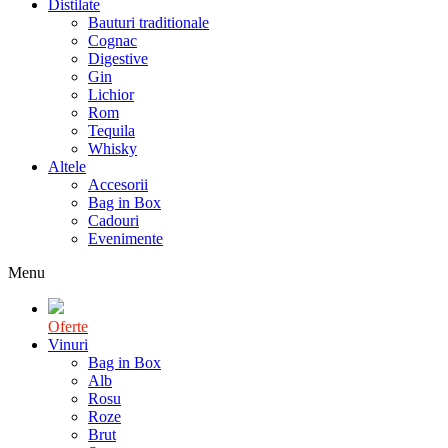
Distilate
Bauturi traditionale
Cognac
Digestive
Gin
Lichior
Rom
Tequila
Whisky
Altele
Accesorii
Bag in Box
Cadouri
Evenimente
Menu
Oferte
Vinuri
Bag in Box
Alb
Rosu
Roze
Brut