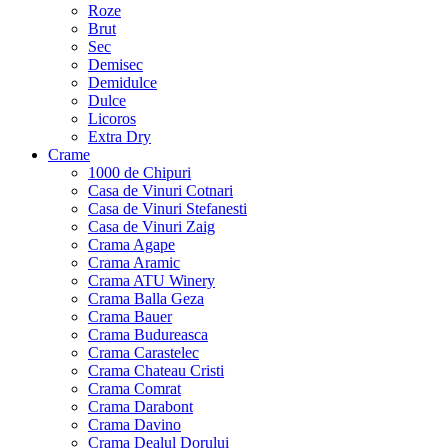
Roze
Brut
Sec
Demisec
Demidulce
Dulce
Licoros
Extra Dry
Crame
1000 de Chipuri
Casa de Vinuri Cotnari
Casa de Vinuri Stefanesti
Casa de Vinuri Zaig
Crama Agape
Crama Aramic
Crama ATU Winery
Crama Balla Geza
Crama Bauer
Crama Budureasca
Crama Carastelec
Crama Chateau Cristi
Crama Comrat
Crama Darabont
Crama Davino
Crama Dealul Dorului