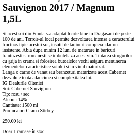
Sauvignon 2017 / Magnum
1,5L
Si acest soi din Franta s-a adaptat foarte bine in Dragasani de peste
100 de ani. Terroir-ul local permite dezvoltarea intensa a caracterului
fructuos tipic acestui soi, insotit de taninuri complexe dar nu
insistente. Abia dupa minim 12 luni de maturare in baricuri
frantuzesti si romanesti se imbuteliaza acest vin. Tratarea strugurilor
cu grija in crama si folosirea butoaielor vechi asigura mentinerea
elementelor caracteristice soiului si in vinul maturizat.
Langa o carne de vanat sau branzeturi maturizate acest Cabernet
dezvaluie toata adancimea si complexitatea lui.
IG Dealurile Olteniei
Soi: Cabernet Sauvignon
Tip: rosu / sec
Alcool: 14%
Cantitate: 1500 ml
Producator: Crama Stirbey
250.00
lei
Doar 1 rămase în stoc