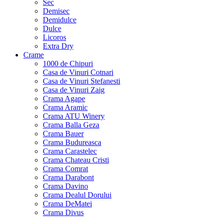
Sec
Demisec
Demidulce
Dulce
Licoros
Extra Dry
Crame
1000 de Chipuri
Casa de Vinuri Cotnari
Casa de Vinuri Stefanesti
Casa de Vinuri Zaig
Crama Agape
Crama Aramic
Crama ATU Winery
Crama Balla Geza
Crama Bauer
Crama Budureasca
Crama Carastelec
Crama Chateau Cristi
Crama Comrat
Crama Darabont
Crama Davino
Crama Dealul Dorului
Crama DeMatei
Crama Divus