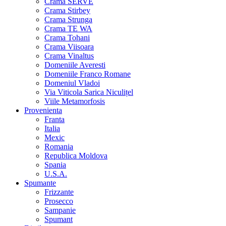
Crama SERVE
Crama Stirbey
Crama Strunga
Crama TE WA
Crama Tohani
Crama Viisoara
Crama Vinaltus
Domeniile Averesti
Domeniile Franco Romane
Domeniul Vladoi
Via Viticola Sarica Niculițel
Viile Metamorfosis
Provenienta
Franta
Italia
Mexic
Romania
Republica Moldova
Spania
U.S.A.
Spumante
Frizzante
Prosecco
Sampanie
Spumant