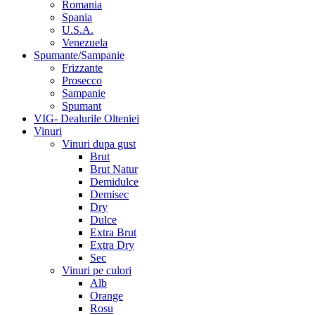
Romania
Spania
U.S.A.
Venezuela
Spumante/Sampanie
Frizzante
Prosecco
Sampanie
Spumant
VIG- Dealurile Olteniei
Vinuri
Vinuri dupa gust
Brut
Brut Natur
Demidulce
Demisec
Dry
Dulce
Extra Brut
Extra Dry
Sec
Vinuri pe culori
Alb
Orange
Rosu