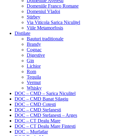
Domeniile Averesti
Domeniile Franco Romane
Domeniul Vladoi
Stirbey
Via Viticola Sarica Niculițel
Viile Metamorfosis
Distilate
Bauturi traditionale
Brandy
Cognac
Digestive
Gin
Lichior
Rom
Tequila
Vermut
Whisky
DOC – CMD – Sarica Niculitel
DOC – CMD Banat Silagiu
DOC – CMD Cotesti
DOC – CMD Stefanesti
DOC – CMD Stefanesti – Arges
DOC – CT Dealu Mare
DOC – CT Dealu Mare Fintesti
DOC – Murfatlar