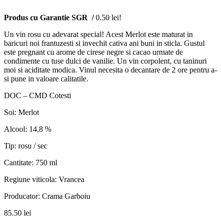
Produs cu Garantie SGR /
0.50 lei!
Un vin rosu cu adevarat special! Acest Merlot este maturat in
baricuri noi frantuzesti si invechit cativa ani buni in sticla. Gustul
este pregnant cu arome de cirese negre si cacao urmate de
condimente cu tuse dulci de vanilie. Un vin corpolent, cu taninuri
moi si aciditate modica. Vinul necesita o decantare de 2 ore pentru a-
si pune in valoare calitatile.
DOC – CMD Cotesti
Soi: Merlot
Alcool: 14,8 %
Tip: rosu / sec
Cantitate: 750 ml
Regiune viticola: Vrancea
Producator: Crama Garboiu
85.50
lei