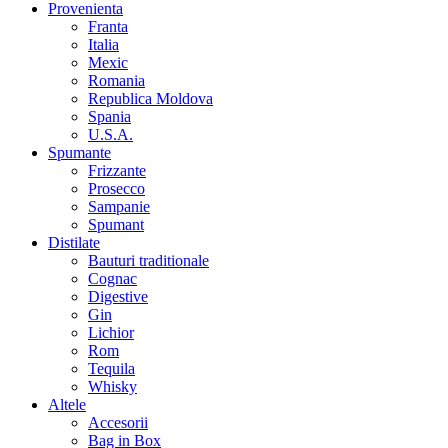
Provenienta
Franta
Italia
Mexic
Romania
Republica Moldova
Spania
U.S.A.
Spumante
Frizzante
Prosecco
Sampanie
Spumant
Distilate
Bauturi traditionale
Cognac
Digestive
Gin
Lichior
Rom
Tequila
Whisky
Altele
Accesorii
Bag in Box