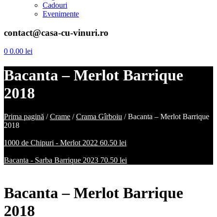
Cadouri
Evenimente
contact@casa-cu-vinuri.ro
0
0.00
lei
Bacanta – Merlot Barrique
2018
Prima pagină
/
Crame
/
Crama Gîrboiu
/
Bacanta – Merlot Barrique
2018
1000 de Chipuri - Merlot 2022
60.50
lei
Bacanta - Sarba Barrique 2023
70.50
lei
Bacanta – Merlot Barrique
2018