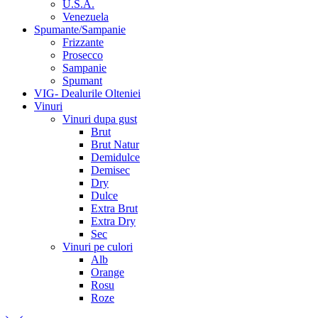
U.S.A.
Venezuela
Spumante/Sampanie
Frizzante
Prosecco
Sampanie
Spumant
VIG- Dealurile Olteniei
Vinuri
Vinuri dupa gust
Brut
Brut Natur
Demidulce
Demisec
Dry
Dulce
Extra Brut
Extra Dry
Sec
Vinuri pe culori
Alb
Orange
Rosu
Roze