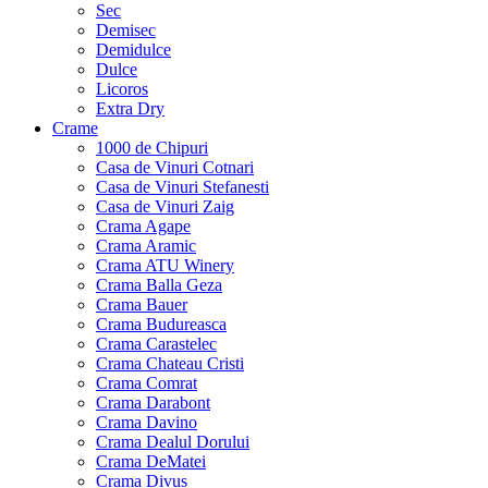
Sec
Demisec
Demidulce
Dulce
Licoros
Extra Dry
Crame
1000 de Chipuri
Casa de Vinuri Cotnari
Casa de Vinuri Stefanesti
Casa de Vinuri Zaig
Crama Agape
Crama Aramic
Crama ATU Winery
Crama Balla Geza
Crama Bauer
Crama Budureasca
Crama Carastelec
Crama Chateau Cristi
Crama Comrat
Crama Darabont
Crama Davino
Crama Dealul Dorului
Crama DeMatei
Crama Divus