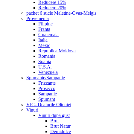
Reducere 15%
Reducere 20%
pachet 6 sticle Maletine-Ovas-Melgis
Provenienta
Filipine
Franta
Guatemala
Italia
Mexic
Republica Moldova
Romania
Spania
U.S.A.
Venezuela
Spumante/Sampanie
Frizzante
Prosecco
Sampanie
Spumant
VIG- Dealurile Olteniei
Vinuri
Vinuri dupa gust
Brut
Brut Natur
Demidulce