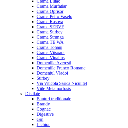
Crama Liliac
Crama Murfatlar
Crama Oprisor
Crama Petro Vaselo
Crama Rasova
Crama SERVE
Crama Stirbey
Crama Strunga
Crama TE WA
Crama Tohani
Crama Viisoara
Crama Vinaltus
Domeniile Averesti
Domeniile Franco Romane
Domeniul Vladoi
Stirbey
Via Viticola Sarica Niculițel
Viile Metamorfosis
Distilate
Bauturi traditionale
Brandy
Cognac
Digestive
Gin
Lichior