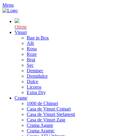
Menu
Oferte
Vinuri
Bag in Box
Alb
Rosu
Roze
Brut
Sec
Demisec
Demidulce
Dulce
Licoros
Extra Dry
Crame
1000 de Chipuri
Casa de Vinuri Cotnari
Casa de Vinuri Stefanesti
Casa de Vinuri Zaig
Crama Agape
Crama Aramic