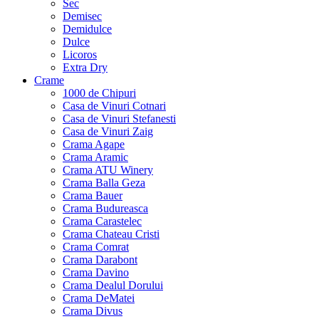
Sec
Demisec
Demidulce
Dulce
Licoros
Extra Dry
Crame
1000 de Chipuri
Casa de Vinuri Cotnari
Casa de Vinuri Stefanesti
Casa de Vinuri Zaig
Crama Agape
Crama Aramic
Crama ATU Winery
Crama Balla Geza
Crama Bauer
Crama Budureasca
Crama Carastelec
Crama Chateau Cristi
Crama Comrat
Crama Darabont
Crama Davino
Crama Dealul Dorului
Crama DeMatei
Crama Divus