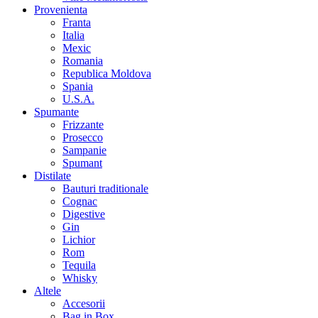
Provenienta
Franta
Italia
Mexic
Romania
Republica Moldova
Spania
U.S.A.
Spumante
Frizzante
Prosecco
Sampanie
Spumant
Distilate
Bauturi traditionale
Cognac
Digestive
Gin
Lichior
Rom
Tequila
Whisky
Altele
Accesorii
Bag in Box