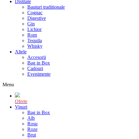
Distilate
Bauturi traditionale
Cognac
Digestive
Gin
Lichior
Rom
Tequila
Whisky
Altele
Accesorii
Bag in Box
Cadouri
Evenimente
Menu
Oferte
Vinuri
Bag in Box
Alb
Rosu
Roze
Brut