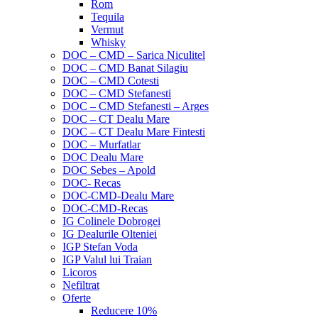
Rom
Tequila
Vermut
Whisky
DOC – CMD – Sarica Niculitel
DOC – CMD Banat Silagiu
DOC – CMD Cotesti
DOC – CMD Stefanesti
DOC – CMD Stefanesti – Arges
DOC – CT Dealu Mare
DOC – CT Dealu Mare Fintesti
DOC – Murfatlar
DOC Dealu Mare
DOC Sebes – Apold
DOC- Recas
DOC-CMD-Dealu Mare
DOC-CMD-Recas
IG Colinele Dobrogei
IG Dealurile Olteniei
IGP Stefan Voda
IGP Valul lui Traian
Licoros
Nefiltrat
Oferte
Reducere 10%