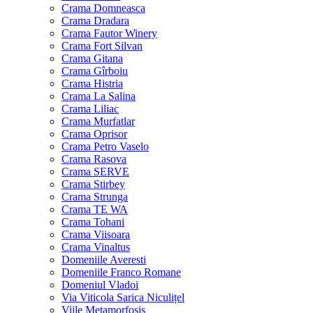
Crama Domneasca
Crama Dradara
Crama Fautor Winery
Crama Fort Silvan
Crama Gitana
Crama Gîrboiu
Crama Histria
Crama La Salina
Crama Liliac
Crama Murfatlar
Crama Oprisor
Crama Petro Vaselo
Crama Rasova
Crama SERVE
Crama Stirbey
Crama Strunga
Crama TE WA
Crama Tohani
Crama Viisoara
Crama Vinaltus
Domeniile Averesti
Domeniile Franco Romane
Domeniul Vladoi
Via Viticola Sarica Niculițel
Viile Metamorfosis