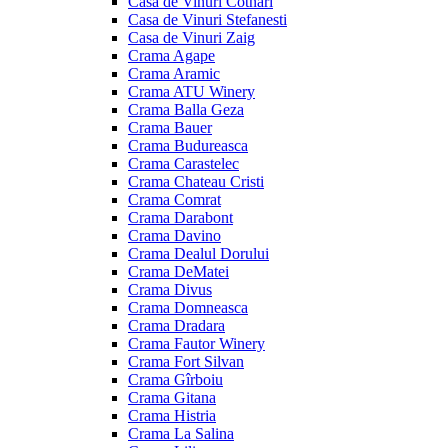
Casa de Vinuri Cotnari
Casa de Vinuri Stefanesti
Casa de Vinuri Zaig
Crama Agape
Crama Aramic
Crama ATU Winery
Crama Balla Geza
Crama Bauer
Crama Budureasca
Crama Carastelec
Crama Chateau Cristi
Crama Comrat
Crama Darabont
Crama Davino
Crama Dealul Dorului
Crama DeMatei
Crama Divus
Crama Domneasca
Crama Dradara
Crama Fautor Winery
Crama Fort Silvan
Crama Gîrboiu
Crama Gitana
Crama Histria
Crama La Salina