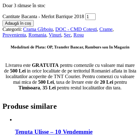
Doar 3 rămase în stoc
Cantitate Bacanta - Merlot Barrique 2018
Adaugă în coș
Categorii:
Crama Gîrboiu
,
DOC - CMD Cotesti
,
Crame
,
Provenienta
,
Romania
,
Vinuri
,
Sec
,
Rosu
Modalitati de Plata: OP, Transfer Bancar, Ramburs sau In Magazin
Livrarea este
GRATUITA
pentru comenzile cu valoare mai mare
de
500 Lei
in orice localitate de pe teritoriul Romaniei aflata in lista
localitatilor acoperite de TNT Courier. Pentru comenzi cu valoare
mai mica de
500 Lei
, taxa de livrare este de
20 Lei
pentru
Timisoara
,
35 Lei
pentru restul localitatilor din tara.
Produse similare
Tenuta Ulisse – 10 Vendemmie