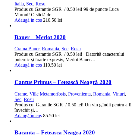
Italia
,
Sec
,
Rosu
Produs cu Garantie SGR / 0.50 lei! 99 de puncte Luca
Maroni! O sticlă de…
Adaugă în coș
210.50
lei
Bauer – Merlot 2020
Crama Bauer
,
Romania
,
Sec
,
Rosu
Produs cu Garantie SGR / 0.50 lei! Datorită catacterului
puternic şi foarte expresiv, Merlot Bauer…
Adaugă în coș
110.50
lei
Cantus Primus – Fetească Neagră 2020
Crame
,
Viile Metamorfosis
,
Provenienta
,
Romania
,
Vinuri
,
Sec
,
Rosu
Produs cu Garantie SGR / 0.50 lei! Un vin gândit pentru a fi
învechit și…
Adaugă în coș
85.50
lei
Bacanta – Feteasca Neagra 2020