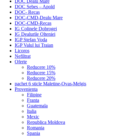
DOC Dealu Mare
DOC Sebes – Apold
DOC- Recas
DOC-CMD-Dealu Mare
DOC-CMD-Recas
IG Colinele Dobrogei
IG Dealurile Olteniei
IGP Stefan Voda
IGP Valul lui Traian
Licoros
Nefiltrat
Oferte
Reducere 10%
Reducere 15%
Reducere 20%
pachet 6 sticle Maletine-Ovas-Melgis
Provenienta
Filipine
Franta
Guatemala
Italia
Mexic
Republica Moldova
Romania
Spania