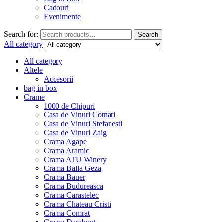
Cadouri
Evenimente
Search for:
Search
All category
All category
Altele
Accesorii
bag in box
Crame
1000 de Chipuri
Casa de Vinuri Cotnari
Casa de Vinuri Stefanesti
Casa de Vinuri Zaig
Crama Agape
Crama Aramic
Crama ATU Winery
Crama Balla Geza
Crama Bauer
Crama Budureasca
Crama Carastelec
Crama Chateau Cristi
Crama Comrat
Crama Darabont