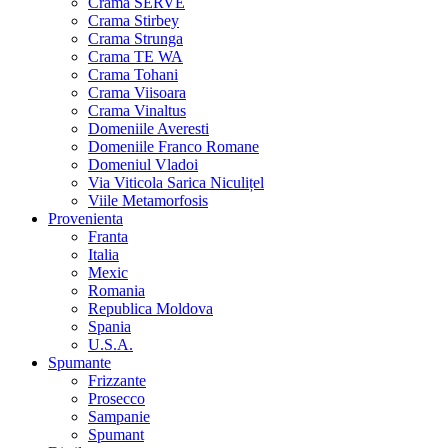
Crama SERVE
Crama Stirbey
Crama Strunga
Crama TE WA
Crama Tohani
Crama Viisoara
Crama Vinaltus
Domeniile Averesti
Domeniile Franco Romane
Domeniul Vladoi
Via Viticola Sarica Niculițel
Viile Metamorfosis
Provenienta
Franta
Italia
Mexic
Romania
Republica Moldova
Spania
U.S.A.
Spumante
Frizzante
Prosecco
Sampanie
Spumant