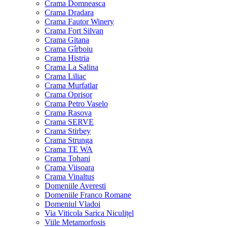
Crama Domneasca
Crama Dradara
Crama Fautor Winery
Crama Fort Silvan
Crama Gitana
Crama Gîrboiu
Crama Histria
Crama La Salina
Crama Liliac
Crama Murfatlar
Crama Oprisor
Crama Petro Vaselo
Crama Rasova
Crama SERVE
Crama Stirbey
Crama Strunga
Crama TE WA
Crama Tohani
Crama Viisoara
Crama Vinaltus
Domeniile Averesti
Domeniile Franco Romane
Domeniul Vladoi
Via Viticola Sarica Niculițel
Viile Metamorfosis