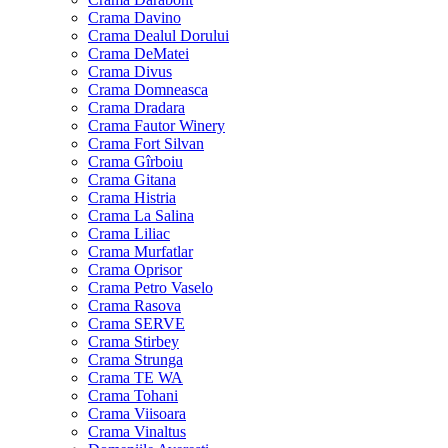
Crama Davino
Crama Dealul Dorului
Crama DeMatei
Crama Divus
Crama Domneasca
Crama Dradara
Crama Fautor Winery
Crama Fort Silvan
Crama Gîrboiu
Crama Gitana
Crama Histria
Crama La Salina
Crama Liliac
Crama Murfatlar
Crama Oprisor
Crama Petro Vaselo
Crama Rasova
Crama SERVE
Crama Stirbey
Crama Strunga
Crama TE WA
Crama Tohani
Crama Viisoara
Crama Vinaltus