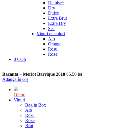
Demisec
Dry
Dulce
Extra Brut
Extra Dry
Sec
Vinuri pe culori
Alb
Orange
Rosu
Roze
0
COS
Bacanta – Merlot Barrique 2018
85.50
lei
Adaugă în coș
Oferte
Vinuri
Bag in Box
Alb
Rosu
Roze
Brut