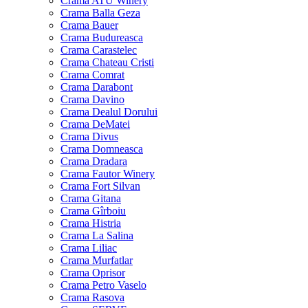
Crama ATU Winery
Crama Balla Geza
Crama Bauer
Crama Budureasca
Crama Carastelec
Crama Chateau Cristi
Crama Comrat
Crama Darabont
Crama Davino
Crama Dealul Dorului
Crama DeMatei
Crama Divus
Crama Domneasca
Crama Dradara
Crama Fautor Winery
Crama Fort Silvan
Crama Gitana
Crama Gîrboiu
Crama Histria
Crama La Salina
Crama Liliac
Crama Murfatlar
Crama Oprisor
Crama Petro Vaselo
Crama Rasova