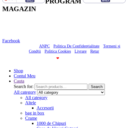
PROGRAM
MAGAZIN
Luni-Vineri – 10:30-20:00
Sambata – 10:30-18:00
Duminica – Inchis
Facebook
© Casa cu Vinuri -
ANPC
-
Politica De Confidențialitate
-
Termeni și
Condții
-
Politica Cookies
-
Livrare
-
Retur
Made With
❤
By
Shop
Contul Meu
Cauta
Search for:
Search
All category
All category
Altele
Accesorii
bag in box
Crame
1000 de Chipuri